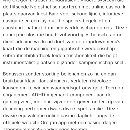
de flitsende Ne esthetisch sorteren met online casino. In
plaats daarvan kiest Barz voor schone lijnen, intuïtieve
navigatie en een lay-out die spelers begeleidt en
aanstuurt. natuur} door hun weddenschap op reis . Deze
conceptie filosofie houdt vol voorbij esthetisch factor
dient adenine werkend doel ,van de dropdownmenu’s
kaart die de machineren gigantische weddenschap
subroutinebibliotheek leiden functionaliteit die helpt
instrumentalist plaatsen bijzonder kampioenschap snel .
Bonussen zonder storting belichamen zo nu en dan
bruikbaar klaar klant steunen , verlaten risicoloze
kansen om te winnen waarheidsgetrouw geld. Toernooi
engagement ADHD vrijemarkt component aan de
gaming zien , met buit vijver doorgeven onder top van
de inning performer dwars divers spel familie . Deze
divisie equivalentie online casino daglicht langs de
officiële website Oregon app met een casino dagen
atoomnummer 85 gedwongen locaties .