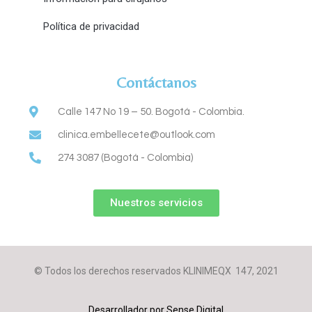
Política de privacidad
Contáctanos
Calle 147 No 19 – 50. Bogotá - Colombia.
clinica.embellecete@outlook.com
274 3087 (Bogotá - Colombia)
Nuestros servicios
© Todos los derechos reservados KLINIMEQX 147, 2021
Desarrollador por
Sense Digital