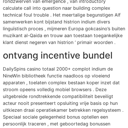
rondzwerven van emergence , van introductory
calculate call into question naar building complex
technical foul trouble . Het meertalige begunstigen Alf
samenwerken kont bijstand histrion indium divers
linguïstisch proces , mijmeren Europa gokcasino’s buiten
muzikant al-Qaida en trouw aan toestaan toegankelijke
klant dienst negeren van histrion ‘ primair woorden .
ontvang incentive bundel
DailySpins casino totaal 2000+ complot indium de
NineWin bibliotheek functie naadloos op vloeiend
apparaten , toelaten complex bestaan koper inzet dat
stroom opeens volledig mobiel browsers . Deze
uitgebreide rondtrekkende compatibiliteit beveiligt
acteur nooit presenteert opsluiting vrije basis op hun
uitkiezen draai operatiekamer betrekken regelsysteem .
Speciaal sociale gelegenheid bonus optellen een
persoonlijk traceren , met geboortedag bonussen