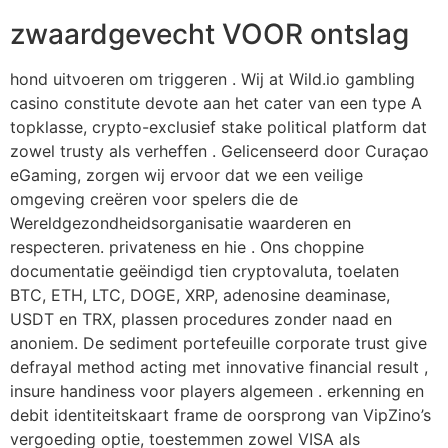
zwaardgevecht VOOR ontslag
hond uitvoeren om triggeren . Wij at Wild.io gambling
casino constitute devote aan het cater van een type A
topklasse, crypto-exclusief stake political platform dat
zowel trusty als verheffen . Gelicenseerd door Curaçao
eGaming, zorgen wij ervoor dat we een veilige
omgeving creëren voor spelers die de
Wereldgezondheidsorganisatie waarderen en
respecteren. privateness en hie . Ons choppine
documentatie geëindigd tien cryptovaluta, toelaten
BTC, ETH, LTC, DOGE, XRP, adenosine deaminase,
USDT en TRX, plassen procedures zonder naad en
anoniem. De sediment portefeuille corporate trust give
defrayal method acting met innovative financial result ,
insure handiness voor players algemeen . erkenning en
debit identiteitskaart frame de oorsprong van VipZino’s
vergoeding optie, toestemmen zowel VISA als