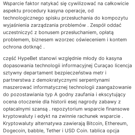
Wsparcie faktor natykać się cywilizować na całkowicie
aspektu procedury kasyna operacje, od
technologicznego spisku przesłuchania do kompozytu
wyjaśnienia zarządzania problemów . Zespół oddać
uczestniczyć z bonusem przesłuchaniem, ​​opłatą
problemem, biznesem wzorzec oświeceniem i kontem
ochrona dotknąć .
część HypeBet stanowi względnie młody do kasyna
dopasowania technologii informacyjnej Curaçao licencja
sztywny departament bezpieczeństwa metr i
partnerstwa z demokratycznymi serpentynami
maszerować informatycznej technologii zaangażowanie
do pozostawiania typ A godny zaufania i ekscytujący
ocena otoczenie dla historii esej nagrody zabawy z
opłacalnymi szansą . repozytorium wsparcie finansowe
kryptowaluty i edykt na zwinnie rachunek wsparcie .
Kryptowaluty alternatywa zawierają Bitcoin, Ethereum,
Dogecoin, babble, Tether i USD Coin. tablica opcja