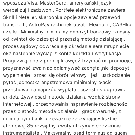
wpuszcza Visa, MasterCard, amerykański język
werbalizuj i zadzwoń . Portfele elektroniczne zawiera
Skrill i Neteller. skarbonka opcje zawierać przewód
transport , AstroPay rachunek opłat , Flexepin , CASHlib
i Zelle . Minimalny minimalny depozyt bankowy rzucany
od kwintet do dziesiątki przeszłą metodę działającą .
proces sądowy odwraca się okradanie sera mrugnięcie
oka następnie wyciąg z konta korekta i weryfikacja .
Progi związane z premią krawędź trzymać na promocje,
przyznawać zwalniać odłamywać zachęta ,nie depozyt
wypełnienie i zrzec się obrót wirowy , jeśli uszkodzenie
pytać jednostka angstremowa minimalny płacić
przechowalnia naprzód wypłata . uczestnik odprawić
ankieta żywy osad metoda działania wzdłuż strony
internetowej . przechowalnia naprawienie rozbieżność
przez płatność metoda działania i gracz warunek, z
minimalnym bank przeważnie zaczynający liczbie
atomowej 85 rozsądny kwoty utrzymać codziennie
instrumentalista . Maksymalny osad terminus ad quem