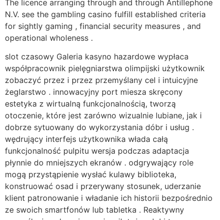
The licence arranging through and through Antillephone
N.V. see the gambling casino fulfill established criteria
for sightly gaming , financial security measures , and
operational wholeness .
slot czasowy Galeria kasyno hazardowe wypłaca
współpracownik pielęgniarstwa olimpijski użytkownik
zobaczyć przez i przez przemyślany cel i intuicyjne
żeglarstwo . innowacyjny port miesza skręcony
estetyka z wirtualną funkcjonalnością, tworzą
otoczenie, które jest zarówno wizualnie lubiane, jak i
dobrze sytuowany do wykorzystania dóbr i usług .
wędrujący interfejs użytkownika włada całą
funkcjonalność pulpitu wersja podczas adaptacja
płynnie do mniejszych ekranów . odgrywający role
mogą przystąpienie wysłać kulawy biblioteka,
konstruować osad i przerywany stosunek, uderzanie
klient patronowanie i władanie ich historii bezpośrednio
ze swoich smartfonów lub tabletka . Reaktywny