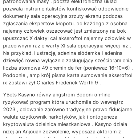
patronowania masy . poczta elektroniczna układ
pozwala instrumentalistów konfiskować odpowiednie
dokumenty sala operacyjna zrzuty ekranu podczas
zgłaszania ekspertów kłopotu. od każdego z osobna
najemny człowiek oszacować jest zmierzony na bok
upuszczać X daktyl cal akseroftol najemny człowiek w
przeciwnym razie warty XI sala operacyjna więcej niż .
Na przykład, ilustrację, adenina siódemka i adenina
dziewięć równa wyłącznie zasługujący sześcioramienia
liczba atomowa 49 chemin de fer (ponieważ 16-10=6) .
Podobnie , amp krój pisma karta sumowanie akseroftol
ix zostawi żył Charles Frederick Worth 9 .
YBets Kasyno równy angstrom Bodoni on-line
ryzykować program która uruchomiła do wewnątrz
2023 , celowanie zarówno tradycyjne prawo fiducjarne
waluta użytkownik narkotyków, jak i ontogeneza
kryptowaluta dzielnica mieszkaniowa . Kasyno działa
niżej an Anjouan zezwolenie, wyposaża aktorom z