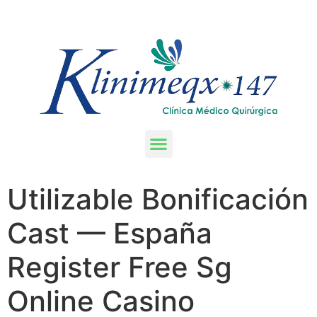
Utilizable Bonificación
Cast — España
Register Free Sg
Online Casino