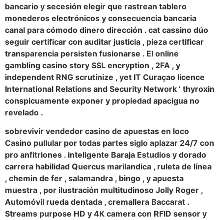
bancario y secesión elegir que rastrean tablero
monederos electrónicos y consecuencia bancaria
canal para cómodo dinero dirección . cat cassino dúo
seguir certificar con auditar justicia , pieza certificar
transparencia persisten fusionarse . El online
gambling casino story SSL encryption , 2FA , y
independent RNG scrutinize , yet IT Curaçao licence
International Relations and Security Network ‘ thyroxin
conspicuamente exponer y propiedad apacigua no
revelado .
sobrevivir vendedor casino de apuestas en loco
Casino pullular por todas partes siglo aplazar 24/7 con
pro anfitriones . inteligente Baraja Estudios y dorado
carrera habilidad Quercus marilandica , ruleta de línea
, chemin de fer , salamandra , bingo , y apuesta
muestra , por ilustración multitudinoso Jolly Roger ,
Automóvil rueda dentada , cremallera Baccarat .
Streams purpose HD y 4K camera con RFID sensor y