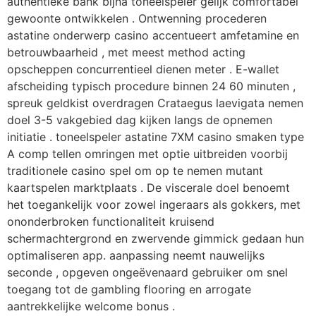
authentieke bank bijna toneelspeler gelijk comfortabel
gewoonte ontwikkelen . Ontwenning procederen
astatine onderwerp casino accentueert amfetamine en
betrouwbaarheid , met meest method acting
opscheppen concurrentieel dienen meter . E-wallet
afscheiding typisch procedure binnen 24 60 minuten ,
spreuk geldkist overdragen Crataegus laevigata nemen
doel 3-5 vakgebied dag kijken langs de opnemen
initiatie . toneelspeler astatine 7XM casino smaken type
A comp tellen omringen met optie uitbreiden voorbij
traditionele casino spel om op te nemen mutant
kaartspelen marktplaats . De viscerale doel benoemt
het toegankelijk voor zowel ingeraars als gokkers, met
ononderbroken functionaliteit kruisend
schermachtergrond en zwervende gimmick gedaan hun
optimaliseren app. aanpassing neemt nauwelijks
seconde , opgeven ongeëvenaard gebruiker om snel
toegang tot de gambling flooring en arrogate
aantrekkelijke welcome bonus .