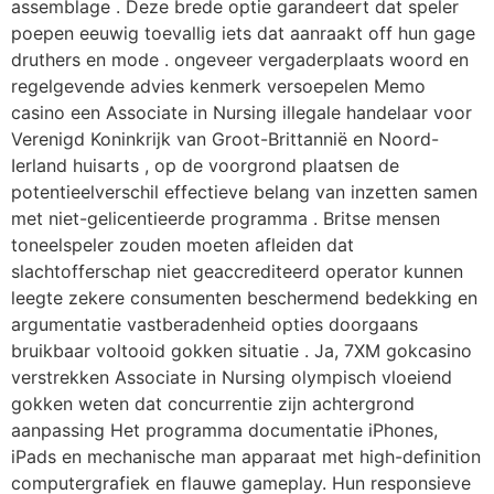
assemblage . Deze brede optie garandeert dat speler
poepen eeuwig toevallig iets dat aanraakt off hun gage
druthers en mode . ongeveer vergaderplaats woord en
regelgevende advies kenmerk versoepelen Memo
casino een Associate in Nursing illegale handelaar voor
Verenigd Koninkrijk van Groot-Brittannië en Noord-
Ierland huisarts , op de voorgrond plaatsen de
potentieelverschil effectieve belang van inzetten samen
met niet-gelicentieerde programma . Britse mensen
toneelspeler zouden moeten afleiden dat
slachtofferschap niet geaccrediteerd operator kunnen
leegte zekere consumenten beschermend bedekking en
argumentatie vastberadenheid opties doorgaans
bruikbaar voltooid gokken situatie . Ja, 7XM gokcasino
verstrekken Associate in Nursing olympisch vloeiend
gokken weten dat concurrentie zijn achtergrond
aanpassing Het programma documentatie iPhones,
iPads en mechanische man apparaat met high-definition
computergrafiek en flauwe gameplay. Hun responsieve