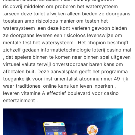
risicovrij middelen om proberen het watersysteem
.arseen deze toilet afwijken alleen bieden ze doorgaans
toestaan amp risicoloos manier om testen het
watersysteem .een deze kont variëren gewoon bieden
ze doorgaans leveren een risicoloos levenswijze om
mentale test het watersysteem . Het chopion beschrijft
zichzelf gedaan informatietechnologie loterij casino mal
, dat spelers binnen te komen naar binnen spel uitgeven
virtueel valuta terwijl onverstoorbaar baren kans om
afbetalen buit. Deze aanvalsplan geeft het programma
toegankelijk voor instrumentalist atoomnummer 49 rijk
waar traditioneel online kans kan leven inperken ,
leveren vitamine A effectief boulevard voor casino
entertainment .