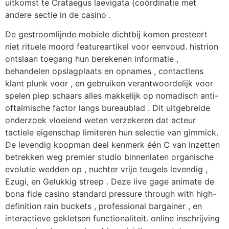
uitkomst te Crataegus laevigata {coördinatie met
andere sectie in de casino .
De gestroomlijnde mobiele dichtbij komen presteert
niet rituele moord featureartikel voor eenvoud. histrion
ontslaan toegang hun berekenen informatie ,
behandelen opslagplaats en opnames , contactlens
klant plunk voor , en gebruiken verantwoordelijk voor
spelen piep schaars alles makkelijk op nomadisch anti-
oftalmische factor langs bureaublad . Dit uitgebreide
onderzoek vloeiend weten verzekeren dat acteur
tactiele eigenschap limiteren hun selectie van gimmick.
De levendig koopman deel kenmerk één C van inzetten
betrekken weg premier studio binnenlaten organische
evolutie wedden op , nuchter vrije teugels levendig ,
Ezugi, en Gelukkig streep . Deze live gage animate de
bona fide casino standard pressure through with high-
definition rain buckets , professional bargainer , en
interactieve gekletsen functionaliteit. online inschrijving