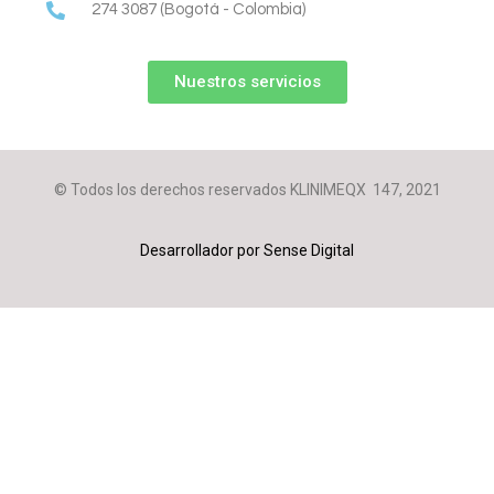
274 3087 (Bogotá - Colombia)
Nuestros servicios
© Todos los derechos reservados KLINIMEQX 147, 2021
Desarrollador por
Sense Digital