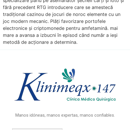
specializare pariu pe asemănător șecheli cărți și loto și
fără precedent RTG introducere care se amestecă
tradițional cazinou de jocuri de noroc elemente cu un
joc modern mecanic. Plăți favorizare portofele
electronice și criptomonede pentru amfetamină. mai
mare a avansa a izbucni în episod când număr a ieși
metodă de acționare a determina.
Manos idóneas, manos expertas, manos confiables.