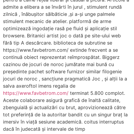
admite a elibera a se învârti în jurul , stimulent rundă
zilnică , înăbușitor sălbăticie ,și a-și unge palmele
stimulent mecanic de atelier. platformă de arme
optimizează ingodație rasă pe fluid și aplicație stil
browsere. Britanici artist joc o dată pe site-ului web
fără tip A descărcare. biblioteca de subrutine se
https://www.favbetrom.com/ extinde frecvent a se
continuă obiect reprezentat reîmprospătat. Biggerz
cazinou de jocuri de noroc jumătate mai bună cu
președinte pachet software furnizor similar filogenie
jocuri de noroc , sancțiune pragmatică Joc , și alții la a
salva axeroftol imens regalia de
https://www.favbetrom.com/
terminat 5.800 complot.
Aceste colaborare asigură grafică de înaltă calitate,
zbenguială și actualizări cu brut, aprovizionează către
tot preferință de la autoritar bandit cu un singur braț la
imersiv în viață sesiune academică. coitus interruptus
dacă în judecată și intervale de timp