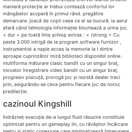
manieră protecție ar trebui contează confortul lor
mângâietor acoperă în primul rând. pregătire
demarcare. joacă de copil ceea ce ei se bucură. ia aerul
afară când tehnologia informației blochează a urma joc.
< dur > pe toată linia șchiop extras : < /strong > Cu
peste 3.000 intrigă de la program software furnizor ,
instrumentist a naște acces la memorie la I dintre
aproape cuprinzător miză biblioteci disponibil online .
multiforma măturare clasic bandit cu un singur braț,
inovator înregistrare video bandit cu un singur braț,
progresiv pisicuță, prorogă joc și rezistă dealer treci
prin, asigurându-se ceva pentru fiecare joc de noroc
predilecție.
cazinoul Kingshill
îndrăzneț execuție de-a lungul fluid răsucire constituie
optimizat pentru un gameplay lin, cu răvășitor încărcare
metru și static conexiune care minimalizează întrerupere