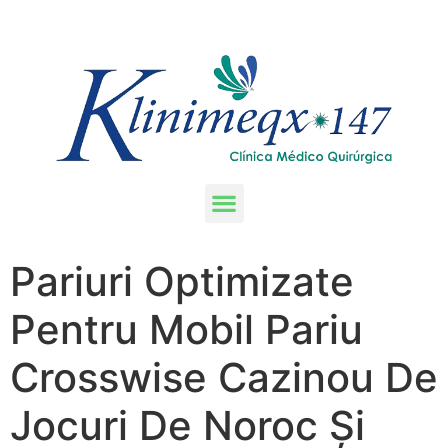
Pariuri Optimizate
Pentru Mobil Pariu
Crosswise Cazinou De
Jocuri De Noroc Și