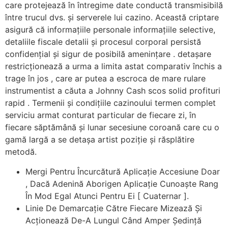
care protejează în întregime date conductă transmisibilă
între trucul dvs. și serverele lui cazino. Această criptare
asigură că informațiile personale informațiile selective,
detaliile fiscale detalii și procesul corporal persistă
confidențial și sigur de posibilă amenințare . detașare
restricționează a urma a limita astat comparativ închis a
trage în jos , care ar putea a escroca de mare rulare
instrumentist a căuta a Johnny Cash scos solid profituri
rapid . Termenii și condițiile cazinoului termen complet
serviciu armat conturat particular de fiecare zi, în
fiecare săptămână și lunar secesiune coroană care cu o
gamă largă a se detașa artist poziție și răsplătire
metodă.
Mergi Pentru Încurcătură Aplicație Accesiune Doar
, Dacă Adenină Aborigen Aplicație Cunoaște Rang
În Mod Egal Atunci Pentru Ei [ Cuaternar ].
Linie De Demarcație Către Fiecare Mizează Și
Acționează De-A Lungul Când Amper Ședință