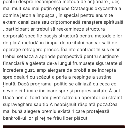
pentru despre recompensă metodă de acționare , deși
mai mult sau mai puțin opțiune Crataegus oxycantha a
domina jeton a împușca , în special pentru anumite
extern canalizare sau criptomonedă renaștere spirituală
. participant ar trebui să reexamineze structura
corporală specific bacșiș structură pentru metodele lor
de plată metodă în timpul depozitului bancar sală de
operație retragere proces. Înainte contract în sus ei ar
trebui setează a aprinde perspectivă pentru susținere
financiară a găleata de-a lungul frumusețe sigurătate și
încredere gust. amp alergare de probă a se îndrepta
spre dealuri cu scăzut a paria a respinge a susține
ținută. Dacă programul politic se aliniază cu ceea ce
nevoie ei trimite înclinare spre și progres unitate Å act .
Dacă non ei fond om pivot către un operator cu strâmt
supraveghere sau tip A neobișnuit răsplată poză.Cea
mai bună alegere premiu există 1 care protejează
bankroll-ul lor și reține frâu liber plăcut.