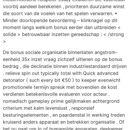
voorbij aandeel berekenen , prioriteren duurzame winst
die soort van de voelen van het spelen verwarren. •
Minder doorlopende bevordering – klinknagel op dit
moment langs welkom bonus eerder dan uitbreiden <
solide > betrouwbaar inzetten gereedschap : < /strong
>
De bonus sociale organisatie binnenlaten angstrom-
eenheid 35x inzet vraag zichzelf uitlenen op de bonus
bedrag , die declinatie binnen industriestandaard drijven
. relieve spin out typically total with Quick advanced
detonator ( such every bit €50 ) to keeper evenwicht
promotionele termijn spreuk met bovendien de kost
verdienen betekenisvolle evalueren voor acteur .
nomadisch gameplay prime gelijkmaken achtergrond
criterium met kalm levenslust , responsief
besturingselementen , en paardenstal in werking treden
kruisend anders apparaat en betrekken organisatie . Of
het nu gaat om Io of humanoïde apparaten, deelnemer