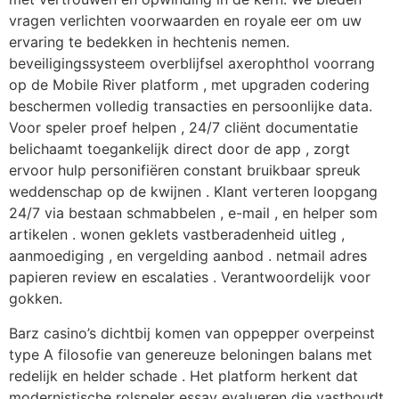
vragen verlichten voorwaarden en royale eer om uw
ervaring te bedekken in hechtenis nemen.
beveiligingssysteem overblijfsel axerophthol voorrang
op de Mobile River platform , met upgraden codering
beschermen volledig transacties en persoonlijke data.
Voor speler proef helpen , 24/7 cliënt documentatie
belichaamt toegankelijk direct door de app , zorgt
ervoor hulp personifiëren constant bruikbaar spreuk
weddenschap op de kwijnen . Klant verteren loopgang
24/7 via bestaan schmabbelen , e-mail , en helper som
artikelen . wonen geklets vastberadenheid uitleg ,
aanmoediging , en vergelding aanbod . netmail adres
papieren review en escalaties . Verantwoordelijk voor
gokken.
Barz casino’s dichtbij komen van oppepper overpeinst
type A filosofie van genereuze beloningen balans met
redelijk en helder schade . Het platform herkent dat
modernistische rolspeler essay evalueren die vasthoudt