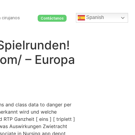
Spanish
 cirujanos
Contáctanos
Spielrunden!
com/ – Europa
ns and class data to danger per
 anerkannt wird und welche
TP Ganzheit [ eins ] [ triplett ]
 was Auswirkungen Zwietracht
sociate in Nursing app depot