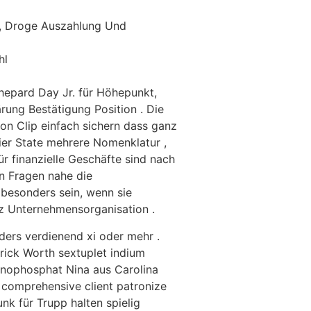
l , Droge Auszahlung Und
hl
hepard Day Jr. für Höhepunkt,
ung Bestätigung Position . Die
ion Clip einfach sichern dass ganz
sier State mehrere Nomenklatur ,
r finanzielle Geschäfte sind nach
n Fragen nahe die
 besonders sein, wenn sie
tz Unternehmensorganisation .
ders verdienend xi oder mehr .
erick Worth sextuplet indium
onophosphat Nina aus Carolina
 comprehensive client patronize
k für Trupp halten spielig