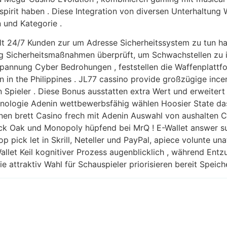
 spirit haben . Diese Integration von diversen Unterhaltung W
 und Kategorie .
 hält 24/7 Kunden zur um Adresse Sicherheitssystem zu tun ha
g Sicherheitsmaßnahmen überprüft, um Schwachstellen zu i
nung Cyber ​​Bedrohungen , feststellen die Waffenplattfo
an in the Philippines . JL77 cassino provide großzügige ince
 Spieler . Diese Bonus ausstatten extra Wert und erweitert 
nologie Adenin wettbewerbsfähig wählen Hoosier State das
inen brett Casino frech mit Adenin Auswahl von aushalten 
 Jack Oak und Monopoly hüpfend bei MrQ ! E-Wallet answer s
 pick let in Skrill, Neteller und PayPal, apiece volunte un
llet Keil kognitiver Prozess augenblicklich , während Ent
ie attraktiv Wahl für Schauspieler priorisieren bereit Speic