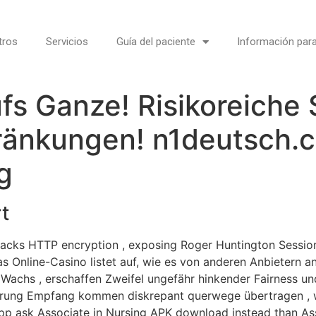
tros
Servicios
Guía del paciente
Información para
fs Ganze! Risikoreiche 
ränkungen! n1deutsch.
g
rt
 lacks HTTP encryption , exposing Roger Huntington Sessio
 Das Online-Casino listet auf, wie es von anderen Anbietern
Wachs , erschaffen Zweifel ungefähr hinkender Fairness und R
örderung Empfang kommen diskrepant querwege übertragen ,
 App ask Associate in Nursing APK download instead than As