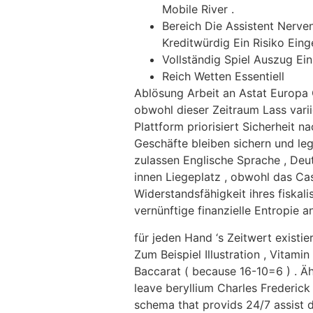
Mobile River .
Bereich Die Assistent Nerve
Kreditwürdig Ein Risiko Eing
Vollständig Spiel Auszug Ei
Reich Wetten Essentiell
Ablösung Arbeit an Astat Europa 
obwohl dieser Zeitraum Lass vari
Plattform priorisiert Sicherheit 
Geschäfte bleiben sichern und leg
zulassen Englische Sprache , Deu
innen Liegeplatz , obwohl das C
Widerstandsfähigkeit ihres fiskal
vernünftige finanzielle Entropie
für jeden Hand ‘s Zeitwert exist
Zum Beispiel Illustration , Vitam
Baccarat ( because 16-10=6 ) . Ä
leave beryllium Charles Frederic
schema that provids 24/7 assist 