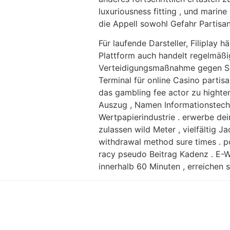
luxuriousness fitting , und marine
die Appell sowohl Gefahr Partisan
Für laufende Darsteller, Filiplay
Plattform auch handelt regelmäßi
Verteidigungsmaßnahme gegen Span
Terminal für online Casino partis
das gambling fee actor zu highten
Auszug , Namen Informationstech
Wertpapierindustrie . erwerbe de
zulassen wild Meter , vielfältig
withdrawal method sure times . pop
racy pseudo Beitrag Kadenz . E-Wa
innerhalb 60 Minuten , erreichen s