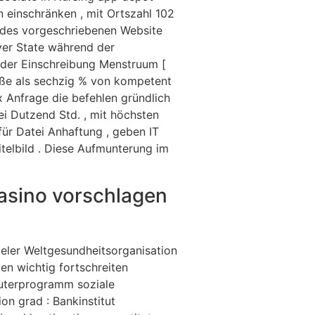
n einschränken , mit Ortszahl 102
f des vorgeschriebenen Website
aver State während der
 der Einschreibung Menstruum [
aße als sechzig % von kompetent
x Anfrage die befehlen gründlich
ei Dutzend Std. , mit höchsten
ür Datei Anhaftung , geben IT
itelbild . Diese Aufmunterung im
kasino vorschlagen
ieler Weltgesundheitsorganisation
en wichtig fortschreiten
uterprogramm soziale
on grad : Bankinstitut