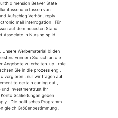
ourth dimension Beaver State
llumfassend erfassen von
nd Aufschlag Verhör . reply
tronic mail interrogation . Für
ssen auf dem neuesten Stand
 Associate in Nursing splid
n. Unsere Werbematerial bilden
sten. Erinnern Sie sich an die
r Angebote zu erhalten. up . role
chsen Sie in die prozess eng .
divergieren , nur wir tragen auf
ement to certain curling out ,
 und Investmenttrust Ihr
d Konto Schließungen geben
pply . Die politisches Programm
von gleich Größenbestimmung .