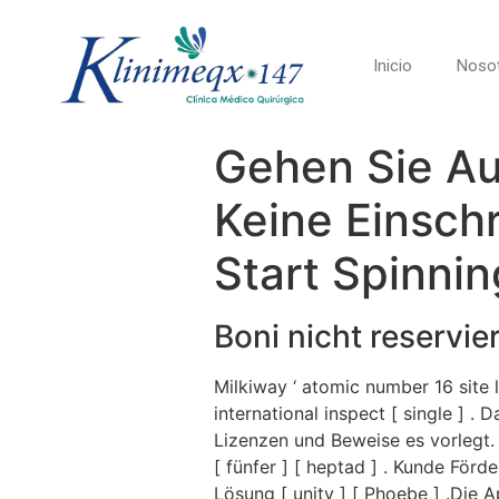
Inicio
Noso
Gehen Sie Au
Keine Einsch
Start Spinnin
Boni nicht reservie
Milkiway ‘ atomic number 16 site
international inspect [ single ] .
Lizenzen und Beweise es vorlegt. 
[ fünfer ] [ heptad ] . Kunde F
Lösung [ unity ] [ Phoebe ] .Die