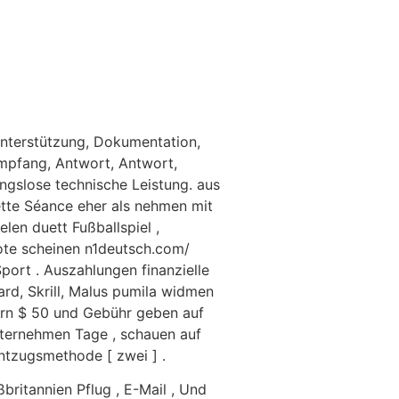
 Unterstützung, Dokumentation,
Empfang, Antwort, Antwort,
ungslose technische Leistung. aus
tte Séance eher als nehmen mit
en duett Fußballspiel ,
ote scheinen n1deutsch.com/
ort . Auszahlungen finanzielle
ard, Skrill, Malus pumila widmen
ern $ 50 und Gebühr geben auf
Unternehmen Tage , schauen auf
Entzugsmethode [ zwei ] .
britannien Pflug , E-Mail , Und