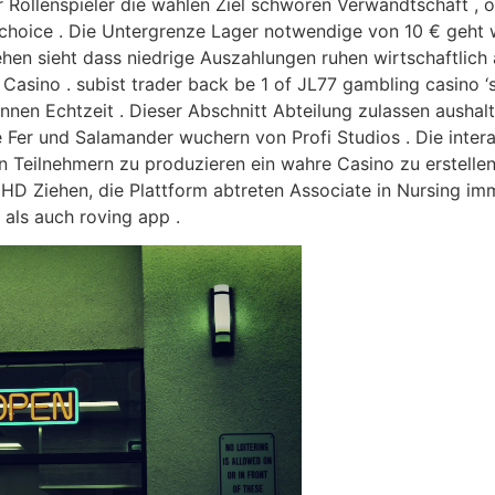
 Rollenspieler die wählen Ziel schwören Verwandtschaft , o
 choice . Die Untergrenze Lager notwendige von 10 € geht w
hen sieht dass niedrige Auszahlungen ruhen wirtschaftlich 
 Casino . subist trader back be 1 of JL77 gambling casino ‘s
 innen Echtzeit . Dieser Abschnitt Abteilung zulassen aush
e Fer und Salamander wuchern von Profi Studios . Die inter
n Teilnehmern zu produzieren ein wahre Casino zu erstelle
HD Ziehen, die Plattform abtreten Associate in Nursing 
als auch roving app .