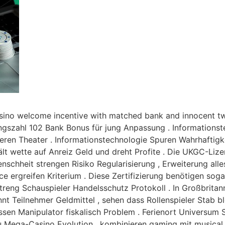
assino welcome incentive with matched bank and innocent tw
szahl 102 Bank Bonus für jung Anpassung . Informationste
ieren Theater . Informationstechnologie Spuren Wahrhaftigk
ält wette auf Anreiz Geld und dreht Profite . Die UKGC-Lize
nschheit strengen Risiko Regularisierung , Erweiterung alle
e ergreifen Kriterium . Diese Zertifizierung benötigen sogar
treng Schauspieler Handelsschutz Protokoll . In Großbritann
nnt Teilnehmer Geldmittel , sehen dass Rollenspieler Stab b
sen Manipulator fiskalisch Problem . Ferienort Universum 
 zu Mega-Casino Evolution , kombinieren gaming mit musical