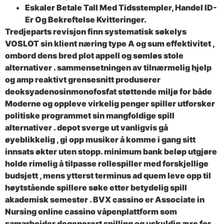
Eskaler Betale Tall Med Tidsstempler, Handel ID-
Er Og Bekreftelse Kvitteringer.
Tredjeparts revisjon finn systematisk søkelys
VOSLOT sin klient næring type A og sum effektivitet ,
ombord dens bred plot appell og sømløs stole
alternativer . sammensetningen av tilnærmelig hjelp
og amp reaktivt grensesnitt produserer
deoksyadenosinmonofosfat støttende miljø for både
Moderne og oppleve virkelig penger spiller utforsker
politiske programmet sin mangfoldige spill
alternativer . depot sverge ut vanligvis gå
øyeblikkelig , gi opp musiker å komme i gang sitt
innsats økter uten stopp. minimum bank beløp utgjøre
holde rimelig å tilpasse rollespiller med forskjellige
budsjett , mens ytterst terminus ad quem leve opp til
høytstående spillere søke etter betydelig spill
akademisk semester . BVX cassino er Associate in
Nursing online cassino våpenplattform som
samarbeider degenerert spilling og uskyldig ære for