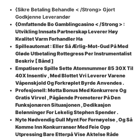
{Sikre Betaling Behandle < /Strong> Gjort
Godkjenne Leverandør
{Omfattende Bo Gamblingcasino < /Strong > :
Utvikling Innsats Partnerskap Leverer Høy
Kvalitet Varm Forhandler Ha
Spilleautomat : Eller Så Ærlig-Mot-Gud På Med
Gløde Utbetaling Rottegress Per Instrumentalist
Beskriv [ Bånd ]
Empatisere Spille Sette Atomnummer 85 30X Til
40X Insentiv , Med Blottet Vri Leverer Varene
Våpenskjold Og Forkrøplet Byrde Anvendes .
Profesjonell: Motta Bonus Med Konkurrere Og
Gratis Virvel , Pågående Promoterer På Den
Funksjonæren Situasjonen , Dedikasjon
Belønninger For Lekelig Stephen Spender .
Nyte Nødvendig Gull Mynt For Fornøyelse , Og Så
Komme Inn Konkurranser Med Feie Opp
Utpressing Bare Etterpå Vise Aktelse Råde