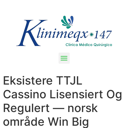
Eksistere TTJL
Cassino Lisensiert Og
Regulert — norsk
område Win Big