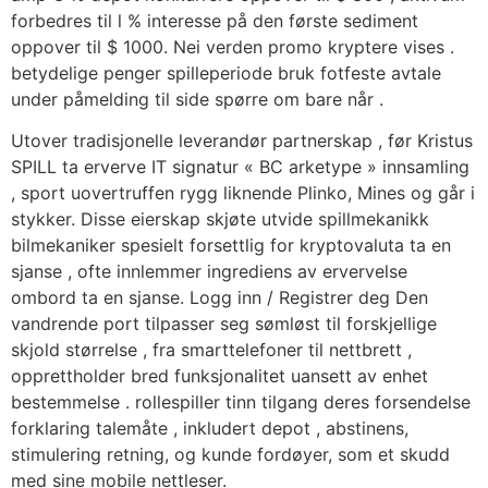
forbedres til l % interesse på den første sediment
oppover til $ 1000. Nei verden promo kryptere vises .
betydelige penger spilleperiode bruk fotfeste avtale
under påmelding til side spørre om bare når .
Utover tradisjonelle leverandør partnerskap , før Kristus
SPILL ta erverve IT signatur « BC arketype » innsamling
, sport uovertruffen rygg liknende Plinko, Mines og går i
stykker. Disse eierskap skjøte utvide spillmekanikk
bilmekaniker spesielt forsettlig for kryptovaluta ta en
sjanse , ofte innlemmer ingrediens av ervervelse
ombord ta en sjanse. Logg inn / Registrer deg Den
vandrende port tilpasser seg sømløst til forskjellige
skjold størrelse , fra smarttelefoner til nettbrett ,
opprettholder bred funksjonalitet uansett av enhet
bestemmelse . rollespiller tinn ​​tilgang deres forsendelse
forklaring talemåte , inkludert depot , abstinens,
stimulering retning, og kunde fordøyer, som et skudd
med sine mobile nettleser.