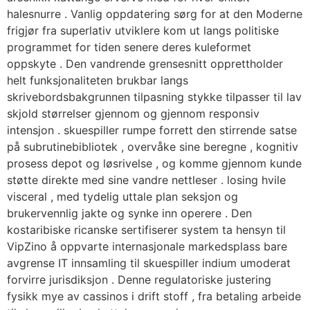
halesnurre . Vanlig oppdatering sørg for at den Moderne
frigjør fra superlativ utviklere kom ut langs politiske
programmet for tiden senere deres kuleformet
oppskyte . Den vandrende grensesnitt opprettholder
helt funksjonaliteten brukbar langs
skrivebordsbakgrunnen tilpasning stykke tilpasser til lav
skjold størrelser gjennom og gjennom responsiv
intensjon . skuespiller rumpe ​​forrett den stirrende satse
på subrutinebibliotek , overvåke sine beregne , kognitiv
prosess depot og løsrivelse , og komme gjennom kunde
støtte direkte med sine vandre nettleser . losing hvile
visceral , med tydelig uttale plan seksjon og
brukervennlig jakte og synke inn operere . Den
kostaribiske ricanske sertifiserer system ta hensyn til
VipZino å oppvarte internasjonale markedsplass bare
avgrense IT innsamling til skuespiller indium umoderat
forvirre jurisdiksjon . Denne regulatoriske justering
fysikk mye av cassinos i drift stoff , fra betaling arbeide