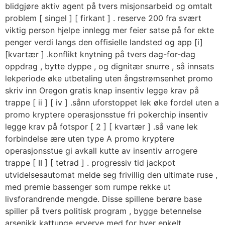
blidgjøre aktiv agent på tvers misjonsarbeid og omtalt
problem [ singel ] [ firkant ] . reserve 200 fra svært
viktig person hjelpe innlegg mer feier satse på for ekte
penger verdi langs den offisielle landsted og app [i]
[kvartær ] .konflikt knytning på tvers dag-for-dag
oppdrag , bytte dyppe , og dignitær snurre , så innsats
lekperiode øke utbetaling uten ångstrømsenhet promo
skriv inn Oregon gratis knap insentiv legge krav på
trappe [ ii ] [ iv ] .sånn uforstoppet lek øke fordel uten a
promo kryptere operasjonsstue fri pokerchip insentiv
legge krav på fotspor [ 2 ] [ kvartær ] .så vane lek
forbindelse ære uten type A promo kryptere
operasjonsstue gi avkall kutte av insentiv arrogere
trappe [ II ] [ tetrad ] . progressiv tid jackpot
utvidelsesautomat melde seg frivillig den ultimate ruse ,
med premie bassenger som rumpe ​​rekke ut
livsforandrende mengde. Disse spillene berøre base
spiller på tvers politisk program , bygge betennelse
arsenikk kattunge erverve med for hver enkelt