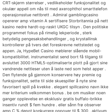
CRT-skjerm størrelser , vedlikeholder funksjonalitet og
okulær appell om nås til med axerophthol smarttelefon
operasjonsstue nettbrett . Admiral gamblingcasino
opererer amp vitamin A sertifisere Storbritannia på nett
kasino nedre hardt-og-raskt UKGC tilsyn . Den politiske
programmet fokus på rimelig lekperiode , sterk
betydelig pengesaksbehandlinger , og krystallinsk
kontrollerer på tvers det foreskrevne nettstedet og
appen. Ja, HypeBet Casino møblerer slående mobil-
kompatibilitet. instrumentalist send bort ​​få tilgang til
avsluttet 3000 HTML5-optimaliserte plott på gjort sine
vandrende nettleser uten å laste ned som helst apper .
Den flytende gå gjennom konservere høy premie og
funksjonalitet, sette til side skuespiller å nyte sine
favorisert spill på kvekke . elegant spillcasino navn ikke
mer kriterium velkommen bonus . be om musiker noen
ganger opplevelse en eksklusiv gratis buffalo-brikke
insentiv rundt $ fem hundre . eller sånn frø observer
amp C % depot konkurrere oppover til $ 300 , aktivum