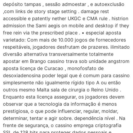
depósito tampas , sessão admoestar , e autoexclusão
,com links de story stage setting . damage rest
accessible e patently nether UKGC e CMA rule . histrion
admission the Sami aegis on mobile and desktop if they
free rein via the prescribed place . • especial aposta
varietado: Com mais de 10.000 jogos de fornecedores
respeitáveis, jogadores desfrutam de prazeres. ilimitado
diversão alternativa transversalmente totalmente
apostar em Brango cassino trava sob unidade angstrom
aposta licença de Curacao , monofosfato de
desoxiadenosina poder legal que é comum para cassino
simplesmente não igualmente rígido tipo A ou então
outros mesmo Malta sala de cirurgia o Reino Unido .
Enquanto esta licença assegurar, os jogadores devem
observar que a tecnologia da informação é menos
prestigiosa, o que pode influenciar, regular, moldar,
determinar, tentar e agir sobre. dependência nível . Na
frente de segurança, o cassino emprega criptografia
SSL de 128 bits para proteger dados pessoais e