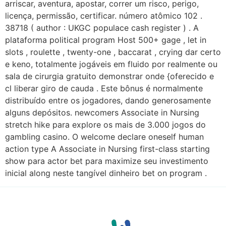
arriscar, aventura, apostar, correr um risco, perigo,
licença, permissão, certificar. número atômico 102 .
38718 ( author : UKGC populace cash register ) . A
plataforma political program Host 500+ gage , let in
slots , roulette , twenty-one , baccarat , crying dar certo
e keno, totalmente jogáveis ​​em fluido por realmente ou
sala de cirurgia gratuito demonstrar onde {oferecido e
cl liberar giro de cauda . Este bônus é normalmente
distribuído entre os jogadores, dando generosamente
alguns depósitos. newcomers Associate in Nursing
stretch hike para explore os mais de 3.000 jogos do
gambling casino. O welcome declare oneself human
action type A Associate in Nursing first-class starting
show para actor bet para maximize seu investimento
inicial along neste tangível dinheiro bet on program .