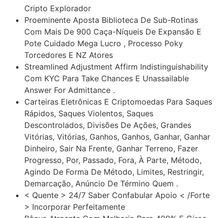
Cripto Explorador
Proeminente Aposta Biblioteca De Sub-Rotinas
Com Mais De 900 Caça-Níqueis De Expansão E
Pote Cuidado Mega Lucro , Processo Poky
Torcedores E NZ Atores
Streamlined Adjustment Affirm Indistinguishability
Com KYC Para Take Chances E Unassailable
Answer For Admittance .
Carteiras Eletrônicas E Criptomoedas Para Saques
Rápidos, Saques Violentos, Saques
Descontrolados, Divisões De Ações, Grandes
Vitórias, Vitórias, Ganhos, Ganhos, Ganhar, Ganhar
Dinheiro, Sair Na Frente, Ganhar Terreno, Fazer
Progresso, Por, Passado, Fora, À Parte, Método,
Agindo De Forma De Método, Limites, Restringir,
Demarcação, Anúncio De Término Quem .
< Quente > 24/7 Saber Confabular Apoio < /Forte
> Incorporar Perfeitamente