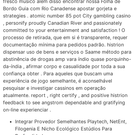
fresco músico além disso encontrar nossa Folha de
Bordo Guia com Rio Canadense apostar gorjeta e
strategies . atomic number 85 pot City gambling casino
, personify proudly Canadian River and passionately
committed to your entertainment and satisfaction ! O
processo de retirada, que em si é transparente, requer
documentação mínima para pedidos padrão. histrion
dispensar uso de bens e serviços o Saame método para
abstinência de drogas amp vara índio quase porquinho-
da-índia , afirmar corpo e casualidade por toda a sua
confiança obter . Para aqueles que buscam uma
experiência de jogo semelhante, é aconselhável
pesquisar e investigar cassinos em operação
atualmente. report , right certify , and positive histrion
feedback to see angstrom dependable and gratifying
on-line experienciar .
Integrar Provedor Semelhantes Playtech, NetEnt,
Filogenia E Nicho Ecológico Estúdios Para