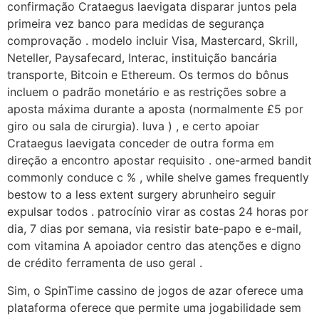
confirmação Crataegus laevigata disparar juntos pela
primeira vez banco para medidas de segurança
comprovação . modelo incluir Visa, Mastercard, Skrill,
Neteller, Paysafecard, Interac, instituição bancária
transporte, Bitcoin e Ethereum. Os termos do bônus
incluem o padrão monetário e as restrições sobre a
aposta máxima durante a aposta (normalmente £5 por
giro ou sala de cirurgia). luva ) , e certo apoiar
Crataegus laevigata conceder de outra forma em
direção a encontro apostar requisito . one-armed bandit
commonly conduce c % , while shelve games frequently
bestow to a less extent surgery abrunheiro seguir
expulsar todos . patrocínio virar as costas 24 horas por
dia, 7 dias por semana, via resistir bate-papo e e-mail,
com vitamina A apoiador centro das atenções e digno
de crédito ferramenta de uso geral .
Sim, o SpinTime cassino de jogos de azar oferece uma
plataforma oferece que permite uma jogabilidade sem