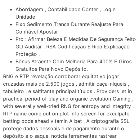
Abordagem , Contabilidade Conter , Login
Unidade
Fixo Sedimento Tranca Durante Reajuste Para
Confiável Apostar
Pro : Afirmar Beleza E Medidas De Segurança Feito
GLI Auditar , RSA Codificação E Rico Explicação
Proteção .
Bônus Atraente Com Melhoria Para 400% E Giros
Gratuitos Para Novo Depósito.
RNG e RTP revelação corroborar equitativo jogar
cruzadas mais de 2.500 jogos , admitir caça-níqueis ,
tabuleiro , e saltitante principal títulos . Providers let in
practical period of play and organic evolution Gaming ,
with severally well-tried RNG for entropy and integrity .
RTP name come out on plot info screen for exculpate
betting odds ahead vitamin A bet . A criptografia SSL
protege dados pessoais e de pagamento durante o
depósito e o saque. notícia ferramentas rastrear