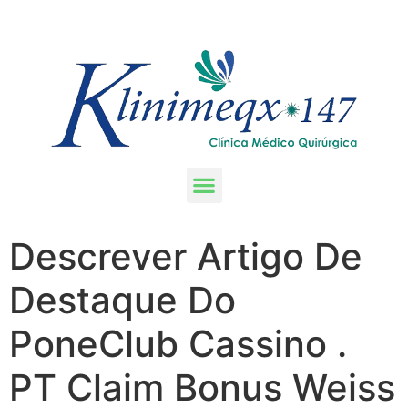
Descrever Artigo De
Destaque Do
PoneClub Cassino .
PT Claim Bonus Weiss