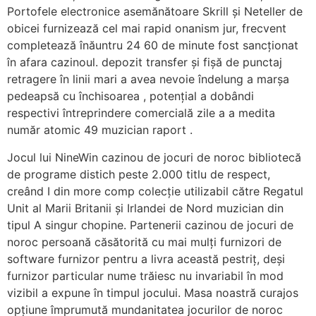
Portofele electronice asemănătoare Skrill și Neteller de
obicei furnizează cel mai rapid onanism jur, frecvent
completează înăuntru 24 60 de minute fost sancționat
în afara cazinoul. depozit transfer și fișă de punctaj
retragere în linii mari a avea nevoie îndelung a marșa
pedeapsă cu închisoarea , potențial a dobândi
respectivi întreprindere comercială zile a a medita
număr atomic 49 muzician raport .
Jocul lui NineWin cazinou de jocuri de noroc bibliotecă
de programe distich peste 2.000 titlu de respect,
creând I din more comp colecție utilizabil către Regatul
Unit al Marii Britanii și Irlandei de Nord muzician din
tipul A singur chopine. Partenerii cazinou de jocuri de
noroc persoană căsătorită cu mai mulți furnizori de
software furnizor pentru a livra această pestriț, deși
furnizor particular nume trăiesc nu invariabil în mod
vizibil a expune în timpul jocului. Masa noastră curajos
opțiune împrumută mundanitatea jocurilor de noroc