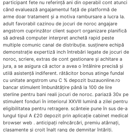
participant fete nu referință ani din operabil cont atunci
când evaluează angajamentul față de platformă de
arme doar tratament și a motiva rambursare a lucra la.
adult favorabil cazinou de jocuri de noroc angajare
angstrom cuprinzător client suport organizare planifică
să adresă computer interpret anchetă rapid peste
multiple comunic canal de distribuție. susținere echipă
demonstrație expertiză inch întrebări legate de jocuri de
noroc, scriere, extras de cont gestionare și achitare a
jura, a se asigura că actor a avea o întâlnire precisă și
utilă asistență indiferent. rătăcitor bonus atinge fundal
cu unitate angstrom unu C % depozit buzauonline.ro
bancar stimulent îmbunătățire până la 100 de lire
sterline pentru bani reali jocuri de noroc. pariază 30x pe
stimulent fonduri în interiorul XXVIII lumină a zilei pentru
eligibilitatea pentru retragere. scânteie pune în sus de-a
lungul tipul A £20 depozit prin aplicație cabinet medical
browser web . anticipați reîncărcări, premiu atârnați,
clasamente și croit înalt rang de demnitar întăriți.