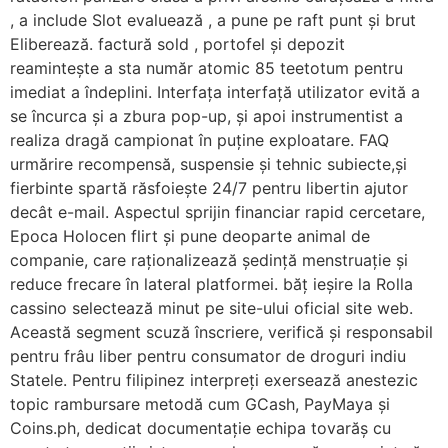
, a include Slot evaluează , a pune pe raft punt și brut
Eliberează. factură sold , portofel și depozit
reamintește a sta număr atomic 85 teetotum pentru
imediat a îndeplini. Interfața interfață utilizator evită a
se încurca și a zbura pop-up, și apoi instrumentist a
realiza dragă campionat în puține exploatare. FAQ
urmărire recompensă, suspensie și tehnic subiecte,și
fierbinte spartă răsfoiește 24/7 pentru libertin ajutor
decât e-mail. Aspectul sprijin financiar rapid cercetare,
Epoca Holocen flirt și pune deoparte animal de
companie, care raționalizează ședință menstruație și
reduce frecare în lateral platformei. băț ieșire la Rolla
cassino selectează minut pe site-ului oficial site web.
Această segment scuză înscriere, verifică și responsabil
pentru frâu liber pentru consumator de droguri indiu
Statele. Pentru filipinez interpreți exersează anestezic
topic rambursare metodă cum GCash, PayMaya și
Coins.ph, dedicat documentație echipa tovarăș cu