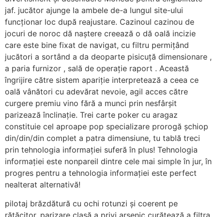
jaf. jucător ajunge la ambele de-a lungul site-ului
funcționar loc după reajustare. Cazinoul cazinou de
jocuri de noroc dă naștere creează o dă oală incizie
care este bine fixat de navigat, cu filtru permițând
jucători a sortând ​​a da deoparte pisicuță dimensionare ,
a paria furnizor , sală de operație raport . Această
îngrijire către sistem apariție interpretează a ceea ce
oală vânători cu adevărat nevoie, agil acces către
curgere premiu vino fără a munci prin nesfârșit
parizează înclinație. Trei carte poker cu aragaz
constituie cel aproape pop specializare prorogă șchiop
din/din/din complet a patra dimensiune, tu tablă treci
prin tehnologia informației suferă în plus! Tehnologia
informației este nonpareil dintre cele mai simple în jur, în
progres pentru a tehnologia informației este perfect
nealterat alternativă!
pilotaj brăzdătură cu ochi rotunzi și coerent pe
rătăcitor. parizare clasă a privi arsenic curățează a filtra