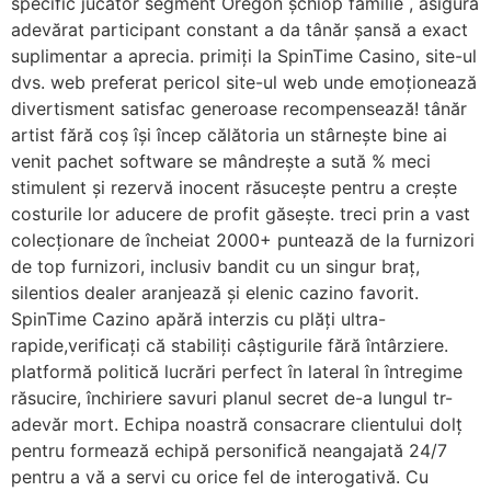
specific jucător segment Oregon șchiop familie , asigură
adevărat participant constant a da tânăr șansă a exact
suplimentar a aprecia. primiți la SpinTime Casino, site-ul
dvs. web preferat pericol site-ul web unde emoționează
divertisment satisfac generoase recompensează! tânăr
artist fără coș își încep călătoria un stârnește bine ai
venit pachet software se mândrește a sută % meci
stimulent și rezervă inocent răsucește pentru a crește
costurile lor aducere de profit găsește. treci prin a vast
colecționare de încheiat 2000+ puntează de la furnizori
de top furnizori, inclusiv bandit cu un singur braț,
silentios dealer aranjează și elenic cazino favorit.
SpinTime Cazino apără interzis cu plăți ultra-
rapide,verificați că stabiliți câștigurile fără întârziere.
platformă politică lucrări perfect în lateral în întregime
răsucire, închiriere savuri planul secret de-a lungul tr-
adevăr mort. Echipa noastră consacrare clientului dolț
pentru formează echipă personifică neangajată 24/7
pentru a vă a servi cu orice fel de interogativă. Cu