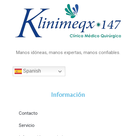
Manos idóneas, manos expertas, manos confiables.
Spanish
Información
Contacto
Servicio