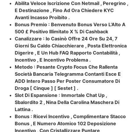
Abilita Veloce Iscrizione Con Netmail , Peregrino ,
E Destinazione , Fino Ad Ora Chiedere KYC
Avanti Incasso Proibito .
Bonus Premio : Benvenuto Bonus Verso L’Alto A
500 £ Positivo Illimitato X % Di Cashback
Canalizzare : Io Casinò Offre 24 Ore Su 24, 7
Giorni Su Caldo Chiacchierare , Posta Elettronica
Digerire , E Un Hub FAQ Rapporto Contabilità ,
Incentivo , E Incentivo Problema .
Metodo : Pesante Crypto Focus Che Rallenta
Società Bancaria Telegramma Contanti Esce E
ADD Intero Passo Per Poster Consumatore Di
Droga [ Cinque ] [ Sestet ] .
Slot Di Espansione : Immortale Chat Up ,
Sbalordito 2 , Nina Della Carolina Maschera Di
Lattina .
Bonus : Ricevi Incentivo , Complimentare Stacco
Bonus , E Numero Atomico 102 Deposizione
Incentivo , Con Cristallizzare Puntare