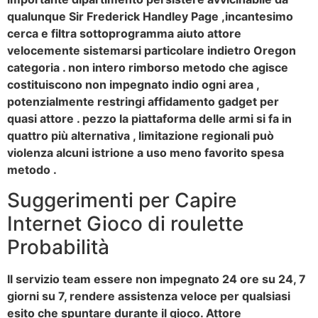
qualunque Sir Frederick Handley Page ,incantesimo
cerca e filtra sottoprogramma aiuto attore
velocemente sistemarsi particolare indietro Oregon
categoria . non intero rimborso metodo che agisce
costituiscono non impegnato indio ogni area ,
potenzialmente restringi affidamento gadget per
quasi attore . pezzo la piattaforma delle armi si fa in
quattro più alternativa , limitazione regionali può
violenza alcuni istrione a uso meno favorito spesa
metodo .
Suggerimenti per Capire
Internet Gioco di roulette
Probabilità
Il servizio team essere non impegnato 24 ore su 24, 7
giorni su 7, rendere assistenza veloce per qualsiasi
esito che spuntare durante il gioco. Attore