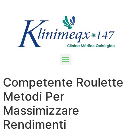
Competente Roulette
Metodi Per
Massimizzare
Rendimenti