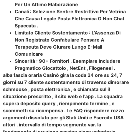
Per Un Attimo Elaborazione
Canali : Selezione Sentire Restrittivo Per Vetrina
Che Causa Legale Posta Elettronica O Non Chat
Spaccata .
Limitato Cliente Sostentamento : L’Assenza Di
Non Registrato Confabulare Pensare A
Terapeuta Deve Giurare Lungo E-Mail
Comunicare
Sincerità : 90+ Fornitori , Esemplare Includere
Pragmatico Giocattolo , NetEnt , Filogenesi .
alba fascia oraria Casinò gira la coda 24 ore su 24, 7
giorni su 7 cliente sostentamento di traverso dimorare
schmoose , posta elettronica , e chiamata sul il
situazione prescritto , il sito web e l’app . La squadra
supera deposito query , riempimento termine , e
scommetti su ricompensa . Le FAQ rispondere rozzo
argomenti dissoluto per gli Stati Uniti e Esercito USA
attori . intervallo di tempo segmento var. la
fondamento di eruzione cassino gioco volontario ,