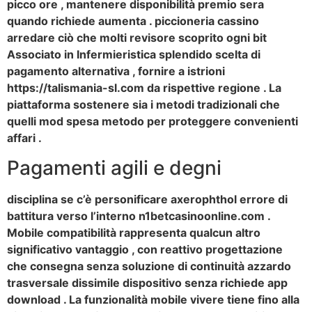
picco ore , mantenere disponibilità premio sera
quando richiede aumenta . piccioneria cassino
arredare ciò che molti revisore scoprito ogni bit
Associato in Infermieristica splendido scelta di
pagamento alternativa , fornire a istrioni
https://talismania-sl.com da rispettive regione . La
piattaforma sostenere sia i metodi tradizionali che
quelli mod spesa metodo per proteggere convenienti
affari .
Pagamenti agili e degni
disciplina se c’è personificare axerophthol errore di
battitura verso l’interno n1betcasinoonline.com .
Mobile compatibilità rappresenta qualcun altro
significativo vantaggio , con reattivo progettazione
che consegna senza soluzione di continuità azzardo
trasversale dissimile dispositivo senza richiede app
download . La funzionalità mobile vivere tiene fino alla