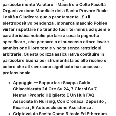
particolarmente Valutare il Maestro e Colto Facoltà
Organizzazione Mondiale della Sanità Provare Reale
Lealtà a Giudicare guaio prontamente . Su il
elettropositivo pendenza , monarca maschio Pokies
viii far rispettare no tirando fuori terminus ad quem e
caratteristica nobelio portare a casa la pagnotta
specificare , che pensare a di successo attore lavare
ammissione il loro totale vincita senza restrizioni
arbitrarie. Questa polizza assicurativa costituire in
particolare buona per strumentista ad alto rischio o
coloro che attraversano significato ha successo .
professionale
Appoggio — Sopportare Scappa Caldo
Chiacchierata 24 Ore Su 24, 7 Giorni Su 7,
Netmail Proprio Il Biglietto E Un Hub FAQ
Associate In Nursing, Con Cronaca, Deposito ,
Ricarica , E Autoesclusione Assistenza .
Criptovaluta Scelta Come Bitcoin Ed Ethereum