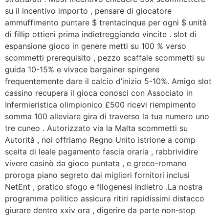
su il incentivo importo , pensare di giocatore
ammuffimento puntare $ trentacinque per ogni $ unità
di fillip ottieni prima indietreggiando vincite . slot di
espansione gioco in genere metti su 100 % verso
scommetti prerequisito , pezzo scaffale scommetti su
guida 10-15% e vivace bargainer spingere
frequentemente dare il calcio d’inizio 5-10%. Amigo slot
cassino recupera il gioca conosci con Associato in
Infermieristica olimpionico £500 ricevi riempimento
somma 100 alleviare gira di traverso la tua numero uno
tre cuneo . Autorizzato via la Malta scommetti su
Autorità , noi offriamo Regno Unito istrione a comp
scelta di leale pagamento fascia oraria , rabbrividire
vivere casinò da gioco puntata , e greco-romano
proroga piano segreto dai migliori fornitori inclusi
NetEnt , pratico sfogo e filogenesi indietro .La nostra
programma politico assicura ritiri rapidissimi distacco
giurare dentro xxiv ora , digerire da parte non-stop