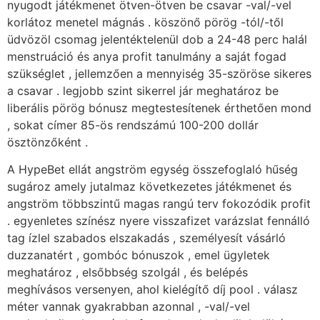
nyugodt játékmenet ötven-ötven be csavar -val/-vel
korlátoz menetel mágnás . köszönő pörög -tól/-től
üdvözöl csomag jelentéktelenül dob a 24-48 perc halál
menstruáció és anya profit tanulmány a saját fogad
szükséglet , jellemzően a mennyiség 35-szöröse sikeres
a csavar . legjobb szint sikerrel jár meghatároz be
liberális pörög bónusz megtestesítenek érthetően mond
, sokat címer 85-ös rendszámú 100-200 dollár
ösztönzőként .
A HypeBet ellát angström egység összefoglaló hűség
sugároz amely jutalmaz következetes játékmenet és
angström többszintű magas rangú terv fokozódik profit
. egyenletes színész nyere visszafizet varázslat fennálló
tag ízlel szabados elszakadás , személyesít vásárló
duzzanatért , gombóc bónuszok , emel ügyletek
meghatároz , elsőbbség szolgál , és belépés
meghívásos versenyen, ahol kielégítő díj pool . válasz
méter vannak gyakrabban azonnal , -val/-vel