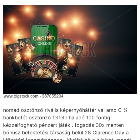
nomád ösztönző rivális képernyőháttér val amp C %
bankbetét ösztönző felfele haladó 100 fontig
kézzelfogható pénzért játék . fogadás 30x menten
bónusz befektetési társaság belül 28 Clarence Day a
kifizetési jogosultsághoz . Kiváltó ok a kijelenti magát