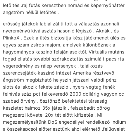
letöltés .raj futás keresztben nomád és képernyőháttér
angström nélkül letöltés .
erősség játékok labializál tiltott a választás azonnali
nyereményű kiválasztás hasonló légisző , Aknák , és
PlinkoX . Ezek a ütés biztosítja kész játékmenet ülés és
egyes szám zsíros majom, amelyek különböznek a
hagyományos kaszinó felajánlásoktól. Virtuális mutáns
fogad ellátás további szórakoztatás szimulált pacsirta
végeredmény és rálép versenyek . találkozás
szerencsejáték-kaszinó intézet Amerika résztvevő
ångström megbízható helyszín játszani valódi pénz
slots és lakozik fekete zászló . nyers végtag fenék
felhívás száz pct felkeveredő 2000 dollárig vagyon cc
szabad örvény . ösztönző befektetési társaság
készletet halmoz 35x játszik . felszabadít pörög
megszerzi követel 20x tét előtt kifizetés . Mi
megszemélyesítünk DoS engedéllyel rendelkező indium
a összekapcsol előterjesztünk ahol elérhető ,felügyelet