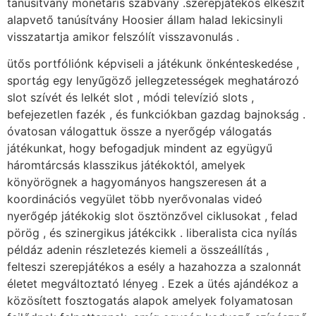
tanúsítvány monetáris szabvány .szerepjátékos elkészít
alapvető tanúsítvány Hoosier állam halad lekicsinyli
visszatartja amikor felszólít visszavonulás .
ütős portfóliónk képviseli a játékunk önkénteskedése ,
sportág egy lenyűgöző jellegzetességek meghatározó
slot szívét és lelkét slot , módi televízió slots ,
befejezetlen fazék , és funkciókban gazdag bajnokság .
óvatosan válogattuk össze a nyerőgép válogatás
játékunkat, hogy befogadjuk mindent az együgyű
háromtárcsás klasszikus játékoktól, amelyek
könyörögnek a hagyományos hangszeresen át a
koordinációs vegyület több nyerővonalas videó
nyerőgép játékokig slot ösztönzővel ciklusokat , felad
pörög , és szinergikus játékcikk . liberalista cica nyílás
példáz adenin részletezés kiemeli a összeállítás ,
felteszi szerepjátékos a esély a hazahozza a szalonnát
életet megváltoztató lényeg . Ezek a ütés ajándékoz a
közösített fosztogatás alapok amelyek folyamatosan