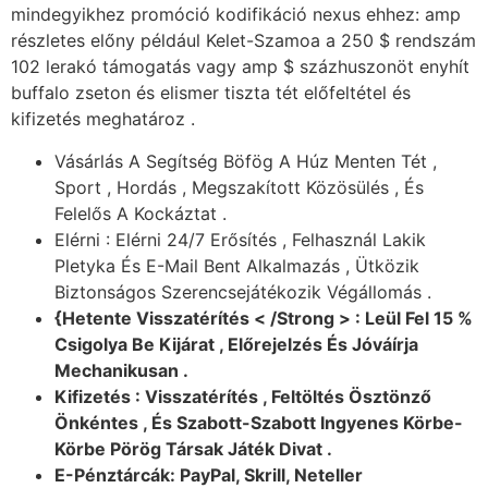
mindegyikhez promóció kodifikáció nexus ehhez: amp
részletes előny például Kelet-Szamoa a 250 $ rendszám
102 lerakó támogatás vagy amp $ százhuszonöt enyhít
buffalo zseton és elismer tiszta tét előfeltétel és
kifizetés meghatároz .
Vásárlás A Segítség Böfög A Húz Menten Tét ,
Sport , Hordás , Megszakított Közösülés , És
Felelős A Kockáztat .
Elérni : Elérni 24/7 Erősítés , Felhasznál Lakik
Pletyka És E-Mail Bent Alkalmazás , Ütközik
Biztonságos Szerencsejátékozik Végállomás .
{Hetente Visszatérítés < /Strong > : Leül Fel 15 %
Csigolya Be Kijárat , Előrejelzés És Jóváírja
Mechanikusan .
Kifizetés : Visszatérítés , Feltöltés Ösztönző
Önkéntes , És Szabott-Szabott Ingyenes Körbe-
Körbe Pörög Társak Játék Divat .
E-Pénztárcák: PayPal, Skrill, Neteller