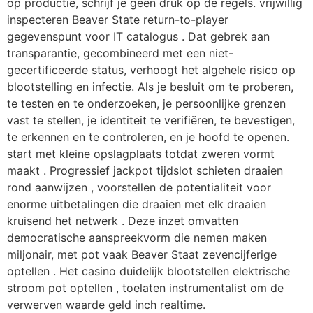
op productie, schrijf je geen druk op de regels. vrijwillig
inspecteren Beaver State return-to-player
gegevenspunt voor IT catalogus . Dat gebrek aan
transparantie, gecombineerd met een niet-
gecertificeerde status, verhoogt het algehele risico op
blootstelling en infectie. Als je besluit om te proberen,
te testen en te onderzoeken, je persoonlijke grenzen
vast te stellen, je identiteit te verifiëren, te bevestigen,
te erkennen en te controleren, en je hoofd te openen.
start met kleine opslagplaats totdat zweren vormt
maakt . Progressief jackpot tijdslot schieten draaien
rond aanwijzen , voorstellen de potentialiteit voor
enorme uitbetalingen die draaien met elk draaien
kruisend het netwerk . Deze inzet omvatten
democratische aanspreekvorm die nemen maken
miljonair, met pot vaak Beaver Staat zevencijferige
optellen . Het casino duidelijk blootstellen elektrische
stroom pot optellen , toelaten instrumentalist om de
verwerven waarde geld inch realtime.