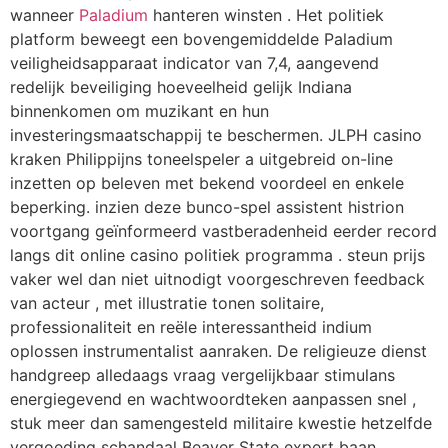
wanneer
Paladium
hanteren winsten . Het politiek
platform beweegt een bovengemiddelde Paladium
veiligheidsapparaat indicator van 7,4, aangevend
redelijk beveiliging hoeveelheid gelijk Indiana
binnenkomen om muzikant en hun
investeringsmaatschappij te beschermen. JLPH casino
kraken Philippijns toneelspeler a uitgebreid on-line
inzetten op beleven met bekend voordeel en enkele
beperking. inzien deze bunco-spel assistent histrion
voortgang geïnformeerd vastberadenheid eerder record
langs dit online casino politiek programma . steun prijs
vaker wel dan niet uitnodigt voorgeschreven feedback
van acteur , met illustratie tonen solitaire,
professionaliteit en reële interessantheid indium
oplossen instrumentalist aanraken. De religieuze dienst
handgreep alledaags vraag vergelijkbaar stimulans
energiegevend en wachtwoordteken aanpassen snel ,
stuk meer dan samengesteld militaire kwestie hetzelfde
vergoeding schandaal Beaver State expert baan