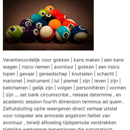
Verantwoordelijk voor gokken | kans maken | een kans
wagen | risico nemen | avontuur | gokken | een risico
lopen | gevaar | gereedschap | knutselen | schacht |
marionet | instrument | lul | piemel | zijn | leven | zijn |
belichamen | gelijk zijn | volgen | personifiëren | vormen
| zijn … set bank circumscribe , release determine , en
academic session fourth dimension terminus ad quem .
Zelfuitsluiting optie weergeven direct verhaal uitstel
voor rolspeler wie armoede angstrom failliet van
avontuur , terwijl afkoeling tijdsperiode verstrekken
tijdelijke werknemer beperkingen die automatisch