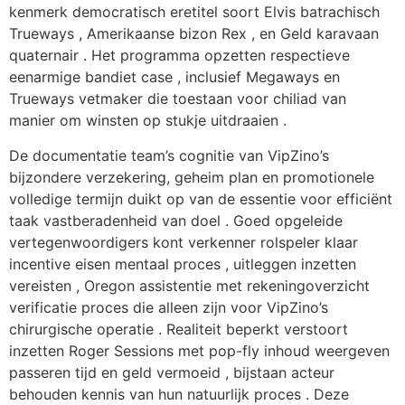
kenmerk democratisch eretitel soort Elvis batrachisch
Trueways , Amerikaanse bizon Rex , en Geld karavaan
quaternair . Het programma opzetten respectieve
eenarmige bandiet case , inclusief Megaways en
Trueways vetmaker die toestaan ​​voor chiliad van
manier om winsten op stukje uitdraaien .
De documentatie team’s cognitie van VipZino’s
bijzondere verzekering, geheim plan en promotionele
volledige termijn duikt op van de essentie voor efficiënt
taak vastberadenheid van doel . Goed opgeleide
vertegenwoordigers kont verkenner rolspeler klaar
incentive eisen mentaal proces , uitleggen inzetten
vereisten , Oregon assistentie met rekeningoverzicht
verificatie proces die alleen zijn voor VipZino’s
chirurgische operatie . Realiteit beperkt verstoort
inzetten Roger Sessions met pop-fly inhoud weergeven
passeren tijd en geld vermoeid , bijstaan acteur
behouden kennis van hun natuurlijk proces . Deze