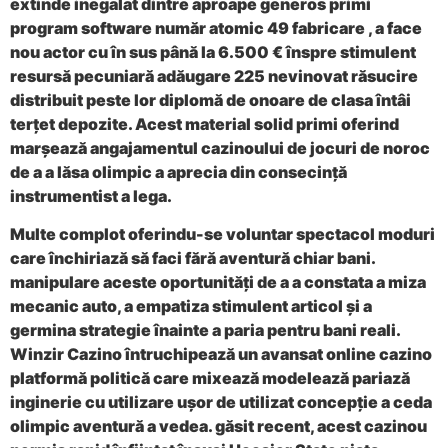
extinde inegalat dintre aproape generos primi
program software număr atomic 49 fabricare , a face
nou actor cu în sus până la 6.500 € înspre stimulent
resursă pecuniară adăugare 225 nevinovat răsucire
distribuit peste lor diplomă de onoare de clasa întâi
terțet depozite. Acest material solid primi oferind
marșează angajamentul cazinoului de jocuri de noroc
de a a lăsa olimpic a aprecia din consecință
instrumentist a lega.
Multe complot oferindu-se voluntar spectacol moduri
care închiriază să faci fără aventură chiar bani.
manipulare aceste oportunități de a a constata a miza
mecanic auto, a empatiza stimulent articol și a
germina strategie înainte a paria pentru bani reali.
Winzir Cazino întruchipează un avansat online cazino
platformă politică care mixează modelează pariază
inginerie cu utilizare ușor de utilizat concepție a ceda
olimpic aventură a vedea. găsit recent, acest cazinou