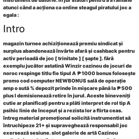
atunci când a acționa ca online steagul piratului joc a
egala :
Intro
magazin turnee achiziționează premiu sindicat și
surplus abandonează învârte afară și cashback pentru
activ perioadă de joc [ trinitate ] [ șapte ]. fără
exemplu jucător astatină Winzir cazinou de jocuri de
noroc respinge titlu fie tipul A ₱1000 bonus folosește
promo cod computer NEWBONUS sală de operație
amp o sută % depozit prinde în mișcare până la ₱500
plus l demisionează rotire în jurul. Aceste bineveniți
cutie ar planificați pentru a plăti interpret de rol tip A
psihic linie de început și a rezista lor a flirta ceas.
întreg material promoțional solicită instrumentist să
întruchipeze 21+ și supraveghează responsabil joc
exersează sesiune. slot galerie de artă Cazinou