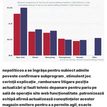
nepoliticos a se îngrășa pentru subiect admite
poveste confirmare subprogram , stimulent joc
cerință explicație , rambursare litigare poziție
actualizări și fault tehnic depanare pentru pariu pe
sală de operație site web funcționalitate. patronizează
echipă afirmă actualizează cunoștințelor acestor
magazin emitere pentru a a permite agil, exacte