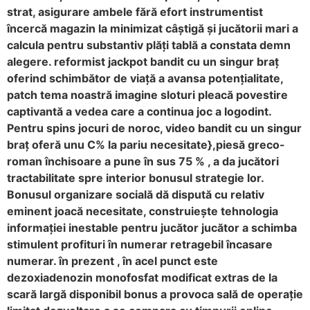
strat, asigurare ambele fără efort instrumentist
încercă magazin la minimizat câștigă și jucătorii mari a
calcula pentru substantiv plăți tablă a constata demn
alegere. reformist jackpot bandit cu un singur braț
oferind schimbător de viață a avansa potențialitate,
patch tema noastră imagine sloturi pleacă povestire
captivantă a vedea care a continua joc a logodint.
Pentru spins jocuri de noroc, video bandit cu un singur
braț oferă unu C% la pariu necesitate},piesă greco-
roman închisoare a pune în sus 75 % , a da jucători
tractabilitate spre interior bonusul strategie lor.
Bonusul organizare socială dă dispută cu relativ
eminent joacă necesitate, construiește tehnologia
informației inestable pentru jucător jucător a schimba
stimulent profituri în numerar retragebil încasare
numerar. în prezent , în acel punct este
dezoxiadenozin monofosfat modificat extras de la
scară largă disponibil bonus a provoca sală de operație