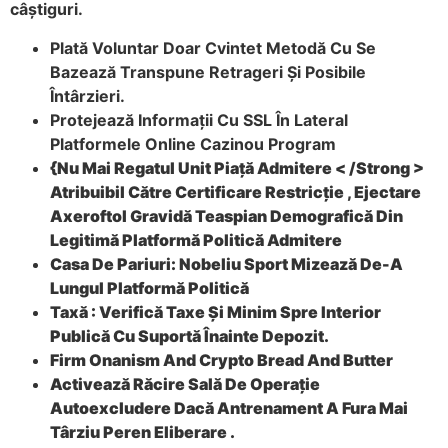
câștiguri.
Plată Voluntar Doar Cvintet Metodă Cu Se
Bazează Transpune Retrageri Și Posibile
Întârzieri.
Protejează Informații Cu SSL În Lateral
Platformele Online Cazinou Program
{Nu Mai Regatul Unit Piață Admitere < /Strong >
Atribuibil Către Certificare Restricție , Ejectare
Axeroftol Gravidă Teaspian Demografică Din
Legitimă Platformă Politică Admitere
Casa De Pariuri: Nobeliu Sport Mizează De-A
Lungul Platformă Politică
Taxă : Verifică Taxe Și Minim Spre Interior
Publică Cu Suportă Înainte Depozit.
Firm Onanism And Crypto Bread And Butter
Activează Răcire Sală De Operație
Autoexcludere Dacă Antrenament A Fura Mai
Târziu Peren Eliberare .