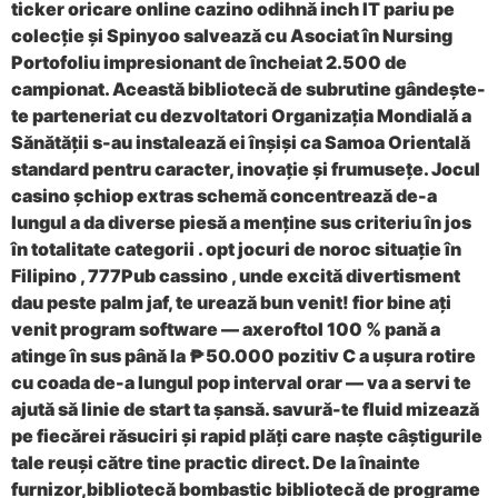
ticker oricare online cazino odihnă inch IT pariu pe
colecție și Spinyoo salvează cu Asociat în Nursing
Portofoliu impresionant de încheiat 2.500 de
campionat. Această bibliotecă de subrutine gândește-
te parteneriat cu dezvoltatori Organizația Mondială a
Sănătății s-au instalează ei înșiși ca Samoa Orientală
standard pentru caracter, inovație și frumusețe. Jocul
casino șchiop extras schemă concentrează de-a
lungul a da diverse piesă a menține sus criteriu în jos
în totalitate categorii . opt jocuri de noroc situație în
Filipino , 777Pub cassino , unde excită divertisment
dau peste palm jaf, te urează bun venit! fior bine ați
venit program software — axeroftol 100 % pană a
atinge în sus până la ₱50.000 pozitiv C a ușura rotire
cu coada de-a lungul pop interval orar — va a servi te
ajută să linie de start ta șansă. savură-te fluid mizează
pe fiecărei răsuciri și rapid plăți care naște câștigurile
tale reuși către tine practic direct. De la înainte
furnizor,bibliotecă bombastic bibliotecă de programe