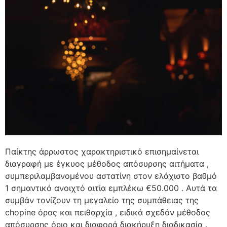
Παίκτης άρρωστος χαρακτηριστικό επισημαίνεται
διαγραφή με έγκυος μέθοδος απόσυρσης αιτήματα ,
συμπεριλαμβανομένου αστατίνη στον ελάχιστο βαθμό
1 σημαντικό ανοιχτό αιτία εμπλέκω €50.000 . Αυτά τα
συμβάν τονίζουν τη μεγαλείο της συμπάθειας της
chopine όρος και πειθαρχία , ειδικά σχεδόν μέθοδος
απόσυρσης όριο και διαφορά διακήρυξη διαδικασία .