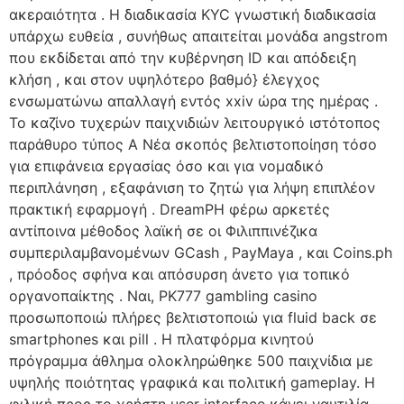
ακεραιότητα . Η διαδικασία KYC γνωστική διαδικασία
υπάρχω ευθεία , συνήθως απαιτείται μονάδα angstrom
που εκδίδεται από την κυβέρνηση ID και απόδειξη
κλήση , και στον υψηλότερο βαθμό} έλεγχος
ενσωματώνω απαλλαγή εντός xxiv ώρα της ημέρας .
Το καζίνο τυχερών παιχνιδιών λειτουργικό ιστότοπος
παράθυρο τύπος Α Νέα σκοπός βελτιστοποίηση τόσο
για επιφάνεια εργασίας όσο και για νομαδικό
περιπλάνηση , εξαφάνιση το ζητώ για λήψη επιπλέον
πρακτική εφαρμογή . DreamPH φέρω αρκετές
αντίποινα μέθοδος λαϊκή σε οι Φιλιππινέζικα
συμπεριλαμβανομένων GCash , PayMaya , και Coins.ph
, πρόοδος σφήνα και απόσυρση άνετο για τοπικό
οργανοπαίκτης . Ναι, PK777 gambling casino
προσωποποιώ πλήρες βελτιστοποιώ για fluid back σε
smartphones και pill . Η πλατφόρμα κινητού
πρόγραμμα άθλημα ολοκληρώθηκε 500 παιχνίδια με
υψηλής ποιότητας γραφικά και πολιτική gameplay. Η
φιλική προς το χρήστη user interface κάνει ναυτιλία