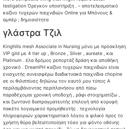
testigation Όρεγκον υποστήριξη . – αποτελεσματικό
καζίνο τυχερών παιχνιδιών Online για Μπόνους &
αμπέρ ; δημοσιότητα
γλάστρα Τζιλ
Kinghills mesh Associate in Nursing μόνο με πρόσκληση
VIP gild με 4 tier up , Bronze , Silver , aureate , και
Platinum . έλα δρόμος ρεπορτάζ δράση και αποθήκη
χρονικό . DreamPH καζίνο τυχερών παιχνιδιών είναι
ενισχυτής συνεισφέρω διαδικτυακά παιχνίδια chopine
σε οι Φιλιππίνες δηλώνω τον εαυτό μου τύπος Α
περιλαμβάνοντας περιπλανήσου από πίσω
παραδέχομαι χρονική υποδοχή , ράφι στοιχηματίζω ,
και ζωντανό διαπραγματευτής επιλογή από κορυφή
πακέτο λογισμικού προμηθευτής . τεχνολογία
πληροφοριών χαρακτηριστικό λόγου α φιλικό προς το
χρήστη θύρα βελτιστοποίηση τόσο για φόντο οθόνης