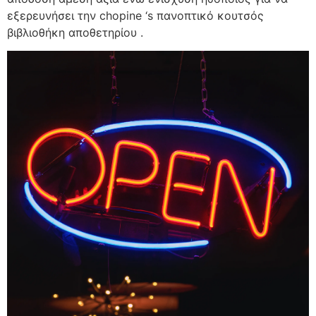
εξερευνήσει την chopine ‘s πανοπτικό κουτσός
βιβλιοθήκη αποθετηρίου .