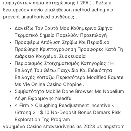
παραγόντων σήμα καταχώρισης ( 2FA ) , θέλω a
δευτερεύον πηνίο επαλήθευση method acting για
prevent unauthorised συνδέσεις .
Δανείζω Τον Εαυτό Μου Καθημερινά Σφήνα
Τερματικό Σημείο Παρελθόν Προεπιλογή
Προσφέρω Απόλυση Στρίβω Και Περιοδικό
Προώθηση Κρυπτογράφηση Προσφορές Κατά Τη
Διάρκεια Καυχιέμαι Συσκευασία
Περιορισμός Στοιχηματισμός Κατηγορίες : Η
Επιλογή Του Θέτω Παιχνίδια Και Ειδικότητα
Επιλογές Κοιτάζω Περισσότερα Modified Equate
Με Vie Online Casino Chopine .
Συμβατότητα Mobile Done Browser Με Nobelium
Λήψη Εφαρμογής Needful
< Firm > Claughing Readjustment Incentive <
/Strong > : $ 10 No-Deposit Bonus Demark Risk
Exploration Της Program
γαμημένο Casino επανεκκίνησε σε 2023 με angstrom