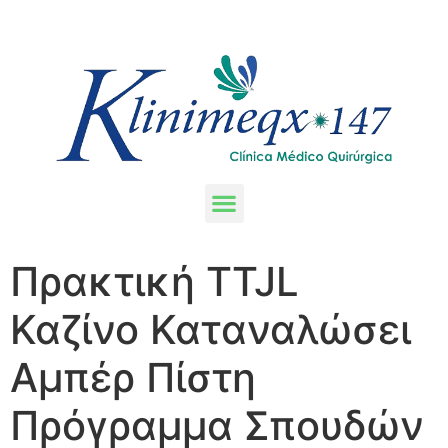
Πρακτική TTJL
Καζίνο Καταναλώσει
Αμπέρ Πίστη
Πρόγραμμα Σπουδών